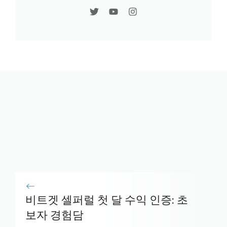
비트겟 셀퍼럴 첫 달 수익 인증: 초
보자 경험담