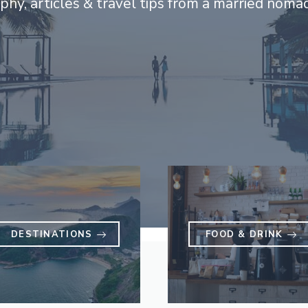
hy, articles & travel tips from a married noma
DESTINATIONS
FOOD & DRINK