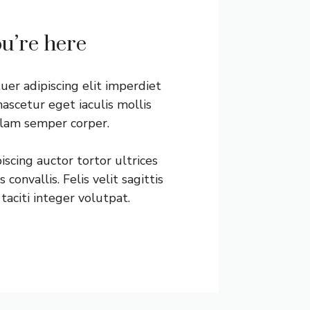
ou’re here
er adipiscing elit imperdiet
ascetur eget iaculis mollis
llam semper corper.
scing auctor tortor ultrices
convallis. Felis velit sagittis
taciti integer volutpat.