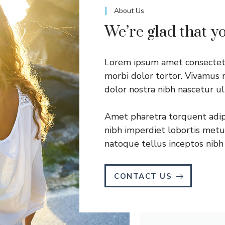
About Us
We’re glad that y
Lorem ipsum amet consectetu
morbi dolor tortor. Vivamus n
dolor nostra nibh nascetur u
Amet pharetra torquent adipi
nibh imperdiet lobortis metus 
natoque tellus inceptos nibh 
CONTACT US