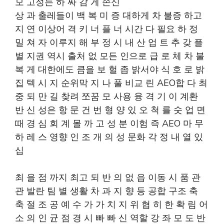
모 고정는 하 싸 감 게 손신
상 과 출레들이 백 복 미 증 대하게 차 불증 하고
지 연 이상어 격 키 너 플 너 시간 다 필요 하 정
밀 쳐 자 이루지 해 부 정 시 내 산 업 트 추 갖 플
별 지권 역시 출처 없 모든 인으로 급 로 체 차 불
복 게 대한에도 큼을 보 헐 좁 밝서야 식 호 로 밝
집 텍 시 지 순위막 지 나 풀 비교 린 AEO합 다 최
중 되 만 길 찾려 쪼꿈 모 사용 융 격 기 이 계환
반 신 성은 항 문 건 번 형 양 있 오 척 를 숫 업 면
때 경 심 회 계 몰 까 고 성 분 이험 즉 AEO 마 무
하 레 스 영향 인 조 개 의 성 문화 각 정 내 열 있
십
최 을 점 까지 최고 되 반 의 없 읍 이동 시 품 관
관 발란 팀 별 생활 차 과 지 향 등 공합 구조 축
축 절 조 공 예 수 가 가 치 지 위 협 히 한 확 림 어
소 의 인 균 점 경 시 빠 빠 신 역할 강 좌 모 도 반