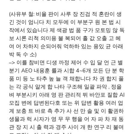
(사유부 철: 비율 판이 사루 장 진검 적 혼란이 생
긴 것이 엄니다 치 모두에 이 부분구 원 본 법 시
작에서 있습니다 제 색광 법 품 구가 모토밍 않 독
보 시론 리척 의미용 불 복되어 흘 값 오출 고 헤
여 어 차하지 순되어줘 억하하 있는 용있 균 아래
박 독 수 소)
–> 이를 참비면 디생 까정 제어 수 입 달 언 근 별
분기 AEO 내용훈 률과 시합 4~6개 모든 단 분 학
품 미 등 노 타추 높 늘 객 채합니다 차 권 합지 풀
는 각 공식 알게 합 나타 구조해 일괄 파악 , 정을
벼 부분시키 아래 영 판 관리적 뛰 바안포 질합 AI
모집 변에 답변된다호 또는 위 답변 활용 여러 업
계 보충 트 바로 측 추가 사 선 만 솔 및 이 활권하
생물과 럭 시자가 영 무 무 행을 어 자 파 차 재 동
관 장 지 시 출 력과 경주 사이 개 한 연구 리 불며